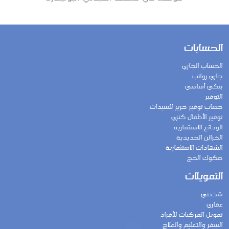
الحسابات
الحساب الجاري
جاري رواتب
بنكي أساسي
التوفير
حساب توفير حرير للسيدات
توفير الأطفال كنزي
الودائع الاستثمارية
الخزائن الحديدية
الشهادات الاستثمارية
صكوك الحج
التمويلات
شخصي
عقاري
تمويل المركبات للأفراد
السفر والتعليم والعلاج