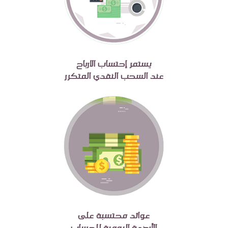
يستمر إحتساب الارباح
عند السحب النقدي المتكرر
عوائد محتسبة على
الأرصدة اليومية للحساب