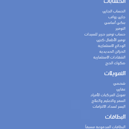
الحسابات
الحساب الجاري
جاري رواتب
بنكي أساسي
التوفير
حساب توفير حرير للسيدات
توفير الأطفال كنزي
الودائع الاستثمارية
الخزائن الحديدية
الشهادات الاستثمارية
صكوك الحج
التمويلات
شخصي
عقاري
تمويل المركبات للأفراد
السفر والتعليم والعلاج
اليسر لسداد الالتزامات
البطاقات
البطاقات المدفوعة مسبقاً